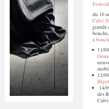
Festival
du 10 a
Calvi 2
grande 
bouche,
à boucl
11/09
Gran
nouve
mobi
12/09
Bigot
14/09
des R
Calvi