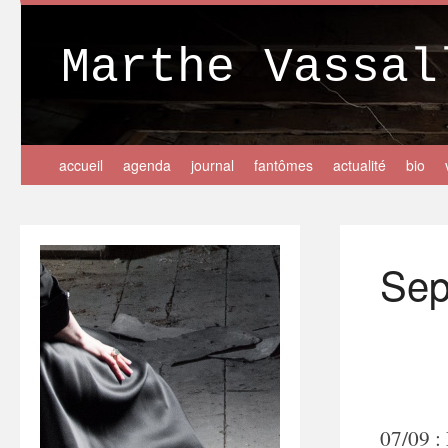
Marthe Vassal
accueil
agenda
journal
fantômes
actualité
bio
Sep
07/09 :