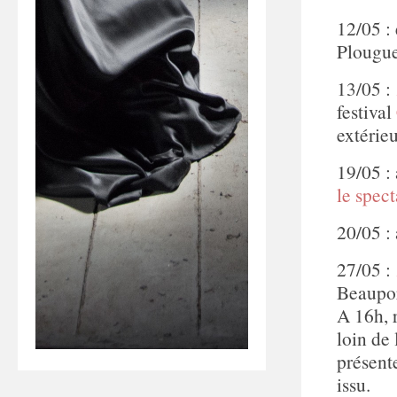
12/05 :
Plougu
13/05 :
festival
extérie
19/05 :
le spect
20/05 :
27/05 :
Beaupor
A 16h, 
loin de 
présente
issu.