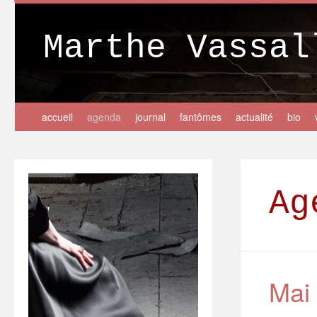
Marthe Vassal
accueil
agenda
journal
fantômes
actualité
bio
Ag
Mai