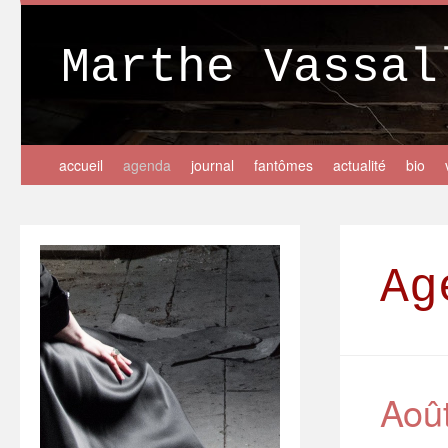
Marthe Vassal
accueil
agenda
journal
fantômes
actualité
bio
Ag
Aoû