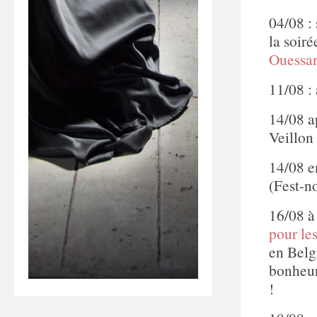
04/08 :
la soiré
Ouessa
11/08 :
14/08 a
Veillon
14/08 e
(Fest-
16/08 à
pour le
en Belg
bonheur
!