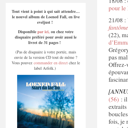
18/08 :
pour le
Tout vient à point à qui sait attendre…
le nouvel album de Loened Fall, en live
21/08 :
eveljust !
fantôme
Disponible
par ici,
ou chez votre
(22), m
disquaire préféré pour avoir aussi le
d’Emma
livret de 31 pages !
Grégory
(Pas de disquaire à votre portée, mais
pas mal
envie de la version CD tout de même ?
Vous pouvez
commander en direct
chez le
Offrez-
label Arfolk.)
épouvan
fascinan
[ANNUL
(56)
: i
extraits
boucles
fois, je