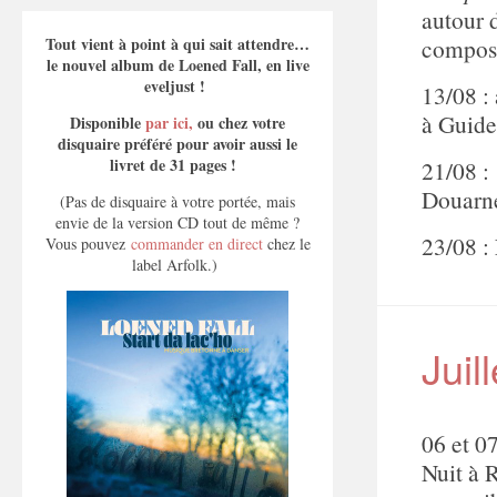
autour 
composi
Tout vient à point à qui sait attendre…
le nouvel album de Loened Fall, en live
eveljust !
13/08 :
à Guide
Disponible
par ici,
ou chez votre
disquaire préféré pour avoir aussi le
livret de 31 pages !
21/08 
Douarne
(Pas de disquaire à votre portée, mais
envie de la version CD tout de même ?
23/08 :
Vous pouvez
commander en direct
chez le
label Arfolk.)
Juil
06 et 0
Nuit à 