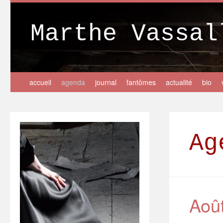
Marthe Vassal
accueil
agenda
journal
fantômes
actualité
bio
Ag
Aoû