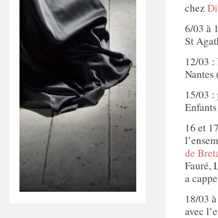
chez
Di
6/03 à 
St Agath
12/03 : 
Nantes 
15/03 :
Enfants
16 et 1
l’ensem
de Bret
Fauré, 
a cappe
18/03 
avec l’