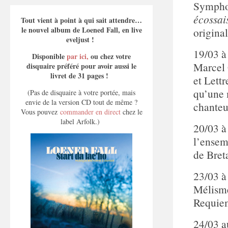
Symphon
écossai
Tout vient à point à qui sait attendre…
le nouvel album de Loened Fall, en live
origina
eveljust !
19/03 à
Disponible
par ici,
ou chez votre
Marcel 
disquaire préféré pour avoir aussi le
livret de 31 pages !
et Lett
qu’une 
(Pas de disquaire à votre portée, mais
envie de la version CD tout de même ?
chanteu
Vous pouvez
commander en direct
chez le
label Arfolk.)
20/03 à
l’ensem
de Bret
23/03 
Mélisme
Requie
24/03 