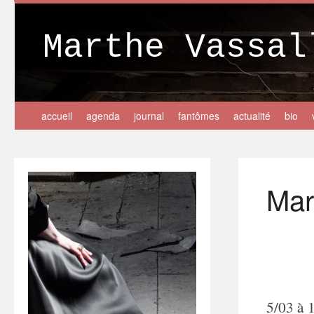
Marthe Vassal
accueil
agenda
journal
fantômes
actualité
bio
Mar
5/03 à 