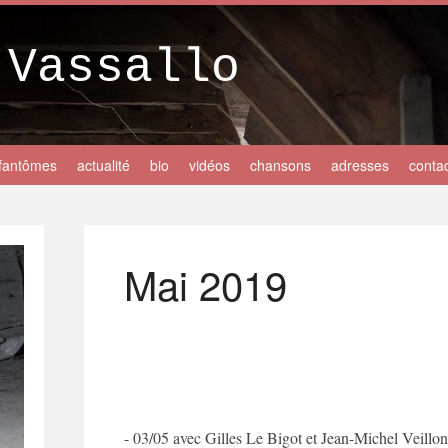
 Vassallo
fantômes
actualité
bio
vidéos
chansons
adresses
conta
Mai 2019
- 03/05 avec Gilles Le Bigot et Jean-Michel Veillo