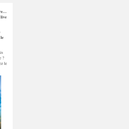
dre…
live
e
 le
is
e ?
z le