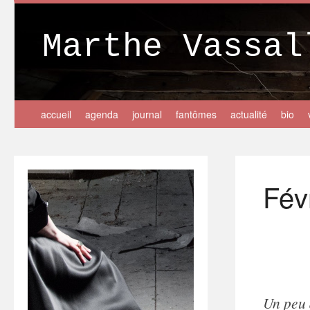
Marthe Vassal
accueil
agenda
journal
fantômes
actualité
bio
Fév
Un peu 