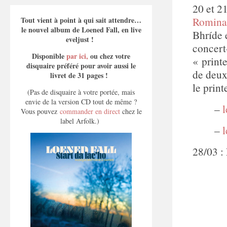
20 et 21
Romina
Tout vient à point à qui sait attendre…
le nouvel album de Loened Fall, en live
Bhríde 
eveljust !
concert
Disponible
par ici,
ou chez votre
« printe
disquaire préféré pour avoir aussi le
de deux
livret de 31 pages !
le prin
(Pas de disquaire à votre portée, mais
envie de la version CD tout de même ?
–
l
Vous pouvez
commander en direct
chez le
label Arfolk.)
–
28/03 :