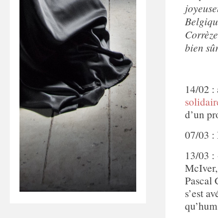
joyeuse
Belgiqu
Corrèze
bien sû
14/02 :
solidair
d’un pr
07/03 :
13/03 :
McIver,
Pascal 
s’est a
qu’hum