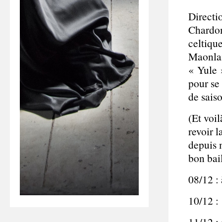
Directi
Chardom
celtiqu
Maonlaí
« Yule »
pour se 
de sais
(Et voil
revoir l
depuis 
bon bai
08/12 :
10/12 
11/12 :