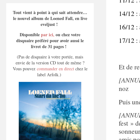
14/12 :
Tout vient à point à qui sait attendre…
le nouvel album de Loened Fall, en live
eveljust !
16/12 :
Disponible
par ici,
ou chez votre
17/12 :
disquaire préféré pour avoir aussi le
livret de 31 pages !
(Pas de disquaire à votre portée, mais
envie de la version CD tout de même ?
Et de r
Vous pouvez
commander en direct
chez le
label Arfolk.)
[ANNU
noz
Puis un
[ANNULÉ
fest » 
sonneur
amis po