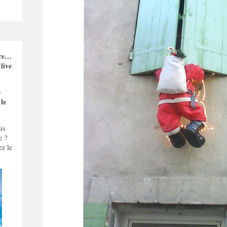
dre…
live
e
 le
is
e ?
z le