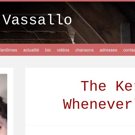
 Vassallo
fantômes
actualité
bio
vidéos
chansons
adresses
conta
The Ke
Whenever